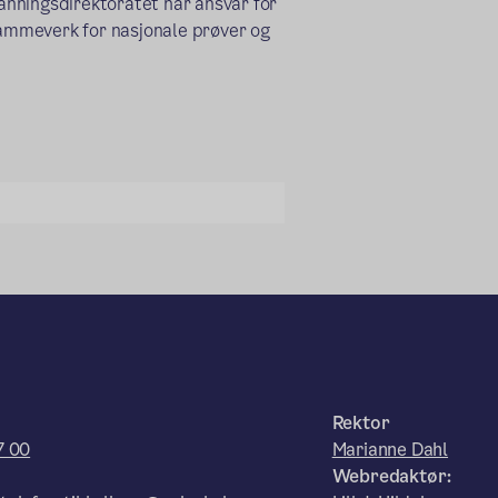
nningsdirektoratet har ansvar for
 rammeverk for nasjonale prøver og
Rektor
7 00
Marianne Dahl
Webredaktør: