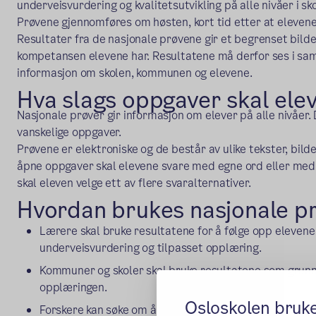
underveisvurdering og kvalitetsutvikling på alle nivåer i s
Prøvene gjennomføres om høsten, kort tid etter at elevene h
Resultater fra de nasjonale prøvene gir et begrenset bild
kompetansen elevene har. Resultatene må derfor ses i s
informasjon om skolen, kommunen og elevene.
Hva slags oppgaver skal ele
Nasjonale prøver gir informasjon om elever på alle nivåer.
vanskelige oppgaver.
Prøvene er elektroniske og de består av ulike tekster, bi
åpne oppgaver skal elevene svare med egne ord eller med 
skal eleven velge ett av flere svaralternativer.
Hvordan brukes nasjonale p
Lærere skal bruke resultatene for å følge opp elevene
underveisvurdering og tilpasset opplæring.
Kommuner og skoler skal bruke resultatene som grunnla
opplæringen.
Osloskolen bruk
Forskere kan søke om å få utlevert resultater fra nasjon