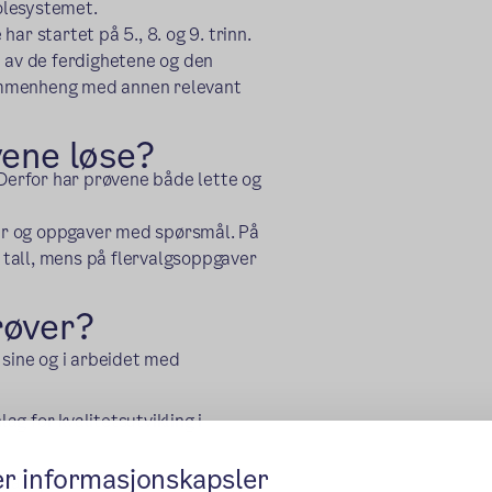
kolesystemet.
ar startet på 5., 8. og 9. trinn.
e av de ferdighetene og den
ammenheng med annen relevant
vene løse?
 Derfor har prøvene både lette og
lder og oppgaver med spørsmål. På
tall, mens på flervalgsoppgaver
røver?
 sine og i arbeidet med
g for kvalitetsutvikling i
er informasjonskapsler
ale prøver til bruk i forskning.