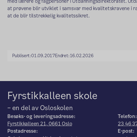
med lærere og fagpersoner i Utdanningsdirektoratet. Utda
at prøvene blir utviklet i samsvar med kvalitetskravene i
at de blir tilstrekkelig kvalitetssikret.
Publisert:
01.09.2017
Endret:
16.02.2026
Fyrstikkalleen skole
– en del av Osloskolen
Besøks- og leveringsadresse:
Telefon:
Fyrstikkalleen 21, 0661 Oslo
23 46 3
Postadresse:
E-post: