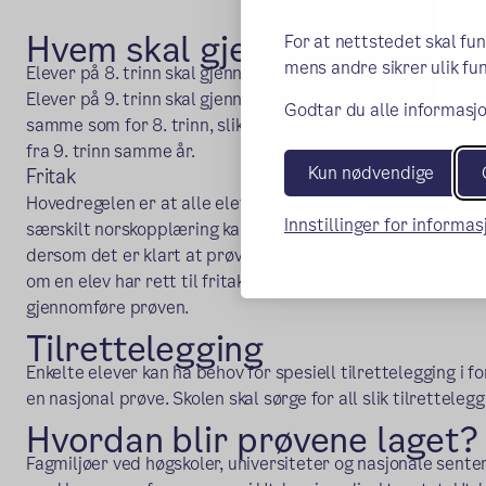
Hvem skal gjennomføre hvil
For at nettstedet skal fu
mens andre sikrer ulik fun
Elever på 8. trinn skal gjennomføre nasjonale prøver i lesin
Elever på 9. trinn skal gjennomføre nasjonale prøver i lesi
Godtar du alle informasjo
samme som for 8. trinn, slik at skoler kan sammenligne res
fra 9. trinn samme år.
Kun nødvendige
Fritak
Hovedregelen er at alle elever skal delta. Elever med rett t
Innstillinger for informa
særskilt norskopplæring kan få fritak fra nasjonale prøver. 
dersom det er klart at prøveresultatet ikke vil ha mye å si
om en elev har rett til fritak, kan eleven selv eller foreld
gjennomføre prøven.
Tilrettelegging
Enkelte elever kan ha behov for spesiell tilrettelegging i
en nasjonal prøve. Skolen skal sørge for all slik tilrettelegg
Hvordan blir prøvene laget?
Fagmiljøer ved høgskoler, universiteter og nasjonale sente