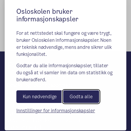
Osloskolen bruker
Publisert:
27.01.2022
Endret:
01.04.2025
informasjonskapsler
For at nettstedet skal fungere og være trygt,
bruker Osloskolen informasjonskapsler. Noen
er teknisk nødvendige, mens andre sikrer ulik
funksjonalitet.
Fyrstikkalleen skole
Godtar du alle informasjonskapsler, tillater
du også at vi samler inn data om statistikk og
– en del av Osloskolen
brukeradferd.
Besøks- og leveringsadresse:
Fyrstikkalleen 21, 0661 Oslo
Kun nødvendige
Godta alle
Postadresse:
Oslo kommune, Utdanningsetaten,
Innstillinger for informasjonskapsler
Fyrstikkalleen skole, PB 6127 Etterstad,
0602 Oslo. Fyrstikkalleen skole er
miljøsertifisert bedrift.