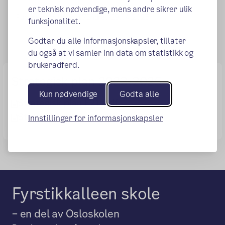
er teknisk nødvendige, mens andre sikrer ulik
Publisert:
25.08.2017
Endret:
29.04.2025
funksjonalitet.
Godtar du alle informasjonskapsler, tillater
du også at vi samler inn data om statistikk og
brukeradferd.
Strategisk plan 2023-2025
Kun nødvendige
Godta alle
Strategisk plan F21.pdf
Strategisk plan vgs.pdf
Innstillinger for informasjonskapsler
Fyrstikkalleen skole
– en del av Osloskolen