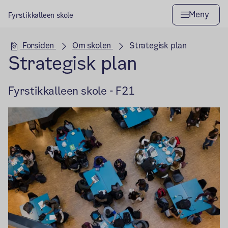
Meny
Fyrstikkalleen skole
Hovedseksjon
Forsiden
Om skolen
Strategisk plan
Strategisk plan
Fyrstikkalleen skole - F21