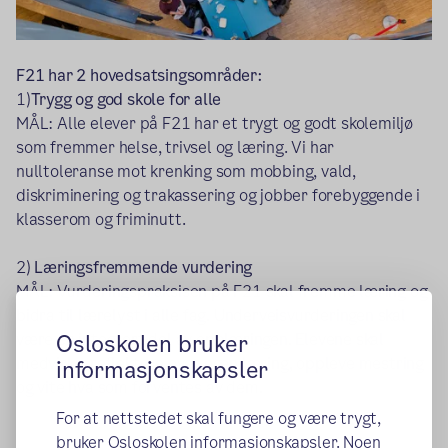
F21 har 2 hovedsatsingsområder:
1)
Trygg og god skole for alle
MÅL: Alle elever på F21 har et trygt og godt skolemiljø
som fremmer helse, trivsel og læring. Vi har
nulltoleranse mot krenking som mobbing, vald,
diskriminering og trakassering og jobber forebyggende i
klasserom og friminutt.
2)
Læringsfremmende vurdering
MÅL: Vurderingspraksisen på F21 skal fremme læring og
bidra til lærelyst i alle fag. Underveisvurderingen skal
Osloskolen bruker
være en integrert del av opplæringen. Elevene skal
medvirke, reflektere over egen læring, oppleve mestring
informasjonskapsler
og vite hva som forventes av dem.
For at nettstedet skal fungere og være trygt,
bruker Osloskolen informasjonskapsler. Noen