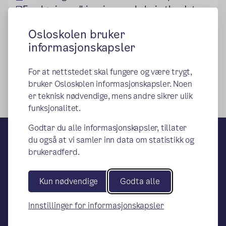
Foreløpig godkjenning av skole i utlandet
ST.pdf
Osloskolen bruker
Foreløpig godkjenning av skoleår i utlandet
informasjonskapsler
MK.pdf
For at nettstedet skal fungere og være trygt,
bruker Osloskolen informasjonskapsler. Noen
er teknisk nødvendige, mens andre sikrer ulik
funksjonalitet.
Godtar du alle informasjonskapsler, tillater
Fyrstikkalleen skole
du også at vi samler inn data om statistikk og
brukeradferd.
– en del av Osloskolen
Besøks- og leveringsadresse:
Kun nødvendige
Godta alle
Fyrstikkalleen 21, 0661 Oslo
Postadresse:
Innstillinger for informasjonskapsler
Oslo kommune, Utdanningsetaten,
Fyrstikkalleen skole, PB 6127 Etterstad,