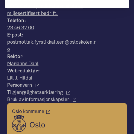
0602 Oslo. Fyrstikkalleen skole er
miljøsertifisert bedrift.
Telefon:
23 46 37 00
E-post:
postmottak.fyrstikkalleen@osloskolen.n
o
Rektor
Marianne Dahl
Webredaktør:
Lill J. Hildal
Personvern
Tilgjengelighetserklæring
Bruk av informasjonskapsler
Oslo kommune