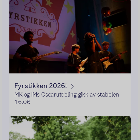
Fyrstikken 2026!
MK og IMs Oscarutdeling gikk av stabelen
16.06