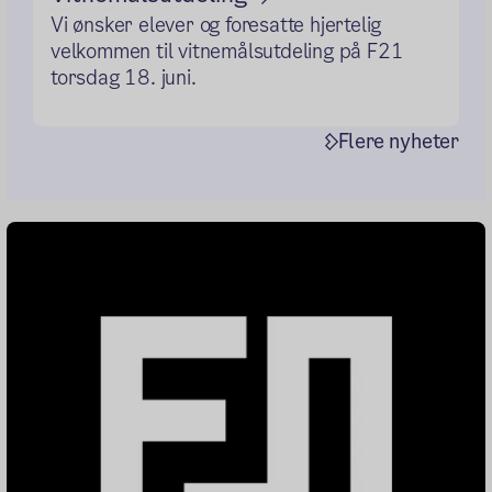
Vi ønsker elever og foresatte hjertelig
velkommen til vitnemålsutdeling på F21
torsdag 18. juni.
Flere nyheter