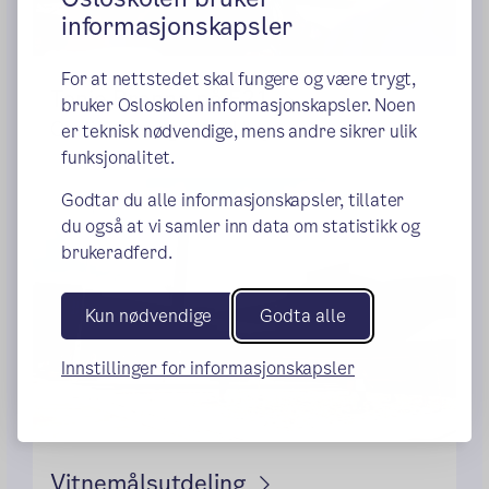
informasjonskapsler
For at nettstedet skal fungere og være trygt,
Tonje Brenna på F21
bruker Osloskolen informasjonskapsler. Noen
Om livet før og etter Utøya
er teknisk nødvendige, mens andre sikrer ulik
funksjonalitet.
Godtar du alle informasjonskapsler, tillater
du også at vi samler inn data om statistikk og
brukeradferd.
Kun nødvendige
Godta alle
Innstillinger for informasjonskapsler
Vitnemålsutdeling