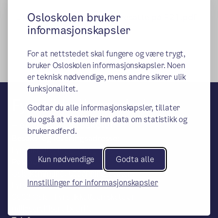
Osloskolen bruker
Vurderingsveileder til foresatte på F21.pdf
informasjonskapsler
For at nettstedet skal fungere og være trygt,
bruker Osloskolen informasjonskapsler. Noen
er teknisk nødvendige, mens andre sikrer ulik
funksjonalitet.
Fyrstikkalleen skole
Godtar du alle informasjonskapsler, tillater
du også at vi samler inn data om statistikk og
– en del av Osloskolen
brukeradferd.
Besøks- og leveringsadresse:
Fyrstikkalleen 21, 0661 Oslo
Kun nødvendige
Godta alle
Postadresse:
Oslo kommune, Utdanningsetaten,
Innstillinger for informasjonskapsler
Fyrstikkalleen skole, PB 6127 Etterstad,
0602 Oslo. Fyrstikkalleen skole er
miljøsertifisert bedrift.