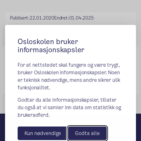
Publisert:
22.01.2020
Endret:
01.04.2025
Osloskolen bruker
informasjonskapsler
Relevante lenker
For at nettstedet skal fungere og være trygt,
Direktoratet for strålevern og atomsikkerhet
bruker Osloskolen informasjonskapsler. Noen
(ekstern lenke)
er teknisk nødvendige, mens andre sikrer ulik
funksjonalitet.
Godtar du alle informasjonskapsler, tillater
du også at vi samler inn data om statistikk og
brukeradferd.
Fyrstikkalleen skole
Kun nødvendige
Godta alle