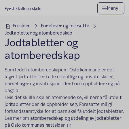
Meny
Fyrstikkalleen skole
Hovedseksjon
Forsiden
For elever og foresatte
Jodtabletter og atomberedskap
Jodtabletter og
atomberedskap
Som ledd i atomberedskapen i Oslo kommune er det
lagret jodtabletter i alle offentlige og private skoler,
barnehager og institusjoner der barn oppholder seg på
dagtid.
Hvis det skulle skje en atomhendelse, vil barna få utdelt
jodtabletter der de oppholder seg. Foresatte må gi
forhåndssamtykke for at barn skal få utdelt jodtabletter.
Les mer om
atomberedskap og utdeling av jodtabletter
(ekstern lenke)
på Oslo kommunes nettsider