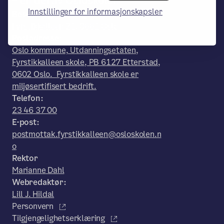
– en del av Osloskolen
Innstillinger for informasjonskapsler
Besøks- og leveringsadresse:
Fyrstikkalleen 21, 0661 Oslo
Postadresse:
Oslo kommune, Utdanningsetaten,
Fyrstikkalleen skole, PB 6127 Etterstad,
0602 Oslo. Fyrstikkalleen skole er
miljøsertifisert bedrift.
Telefon:
23 46 37 00
E-post:
postmottak.fyrstikkalleen@osloskolen.n
o
Rektor
Marianne Dahl
Webredaktør:
Lill J. Hildal
Personvern
Tilgjengelighetserklæring