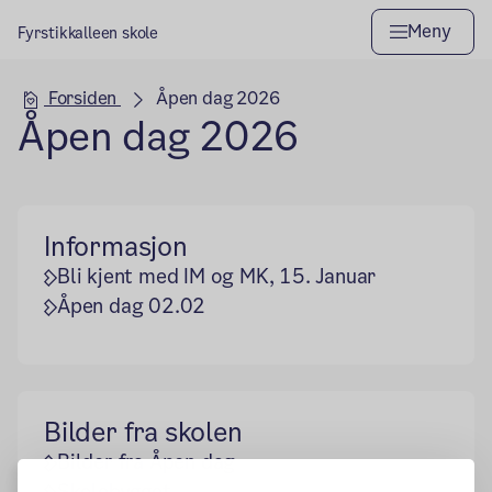
Meny
Fyrstikkalleen skole
Hovedseksjon
Forsiden
Åpen dag 2026
Åpen dag 2026
Informasjon
Bli kjent med IM og MK, 15. Januar
Åpen dag 02.02
Bilder fra skolen
Bilder fra Åpen dag
Skolebygget