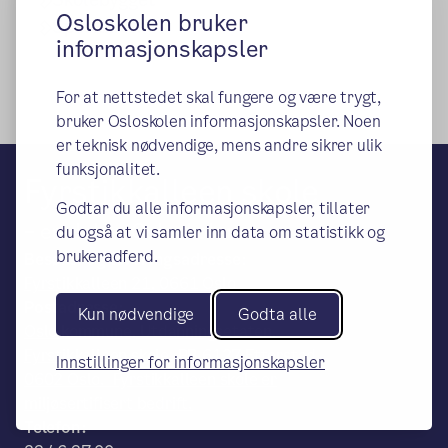
Osloskolen bruker
Spesialrom
informasjonskapsler
For at nettstedet skal fungere og være trygt,
bruker Osloskolen informasjonskapsler. Noen
er teknisk nødvendige, mens andre sikrer ulik
funksjonalitet.
Fyrstikkalleen skole
Godtar du alle informasjonskapsler, tillater
– en del av Osloskolen
du også at vi samler inn data om statistikk og
brukeradferd.
Besøks- og leveringsadresse:
Fyrstikkalleen 21, 0661 Oslo
Postadresse:
Kun nødvendige
Godta alle
Oslo kommune, Utdanningsetaten,
Fyrstikkalleen skole, PB 6127 Etterstad,
Innstillinger for informasjonskapsler
0602 Oslo. Fyrstikkalleen skole er
miljøsertifisert bedrift.
Telefon: