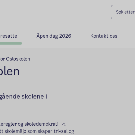
oresatte
Åpen dag 2026
Kontakt oss
for Osloskolen
olen
gående skolene i
(ekstern lenke)
oleregler og skoledemokrati
.
odt skolemiljø som skaper trivsel og