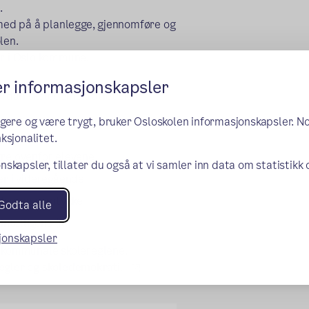
.
 med på å planlegge, gjennomføre og
olen.
er i Oslo kommune.
er informasjonskapsler
ordan skoledemokratiet skal
ngere og være trygt, bruker Osloskolen informasjonskapsler. N
ksjonalitet.
tre ovenfor elevene
nskapsler, tillater du også at vi samler inn data om statistikk
ær i videregående
tak uten samtykke
Godta alle
ntelligens (KI)
sjonskapsler
e kommunale skolereglene.
(ekstern lenke)
regler og skoledemokrati.