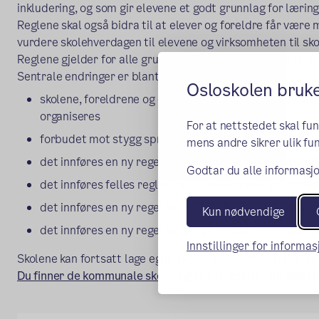
inkludering, og som gir elevene et godt grunnlag for læring
Reglene skal også bidra til at elever og foreldre får være
vurdere skolehverdagen til elevene og virksomheten til sk
Reglene gjelder for alle grunnskoler og videregående skol
Sentrale endringer er blant annet at:
Osloskolen bruk
skolene, foreldrene og elevene selv kan bestemme hv
organiseres
For at nettstedet skal fu
forbudet mot stygg språkbruk tydeliggjøres
mens andre sikrer ulik fun
det innføres en ny regel om hvordan ansatte skal opp
Godtar du alle informasjo
det innføres felles regler for forsentkomming og frav
det innføres en ny regel om bilder, filming og lydopp
Kun nødvendige
det innføres en ny regel om plagiat og bruk av kunstig i
Innstillinger for informa
Skolene kan fortsatt lage egne skoleregler som utfyller d
Du finner de kommunale skolereglene i forskrift om skole