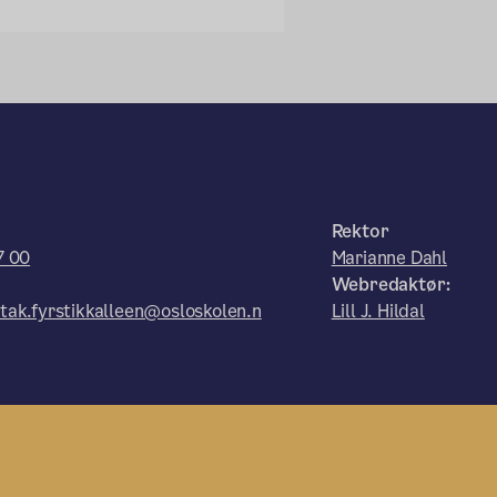
Rektor
7 00
Marianne Dahl
Webredaktør:
tak.fyrstikkalleen@osloskolen.n
Lill J. Hildal