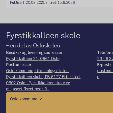
Publisert:
20.08.2025
Endret:
15.6.2026
Fyrstikkalleen skole
– en del av Osloskolen
Besøks- og leveringsadresse:
Telefon:
Fyrstikkalleen 21, 0661 Oslo
23 46 3
Postadresse:
E-post:
Oslo kommune, Utdanningsetaten,
postmot
Fyrstikkalleen skole, PB 6127 Etterstad,
o
0602 Oslo. Fyrstikkalleen skole er
miljøsertifisert bedrift.
Oslo kommune