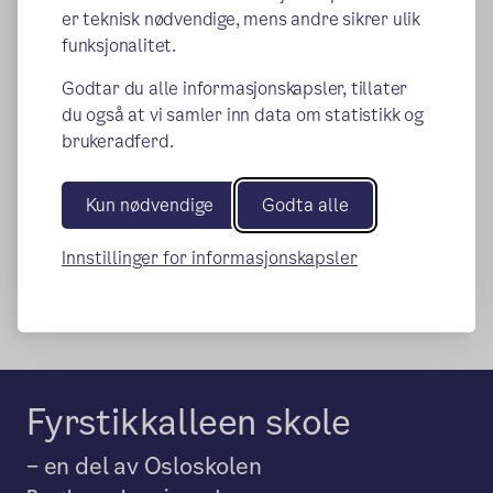
undervisningen. Mediefagene inneholder flere
er teknisk nødvendige, mens andre sikrer ulik
kompetansemål der elever skal produsere, analysere og
funksjonalitet.
forstå innhold i aktuelle medieplattformer, blant annet
Godtar du alle informasjonskapsler, tillater
sosiale medier.
du også at vi samler inn data om statistikk og
Se en fullstendig oversikt over hva Osloskolens
brukeradferd.
(ekstern lenke)
nettfilteret sperrer for.
Kun nødvendige
Godta alle
Publisert:
19.02.2026
Innstillinger for informasjonskapsler
Fyrstikkalleen skole
– en del av Osloskolen