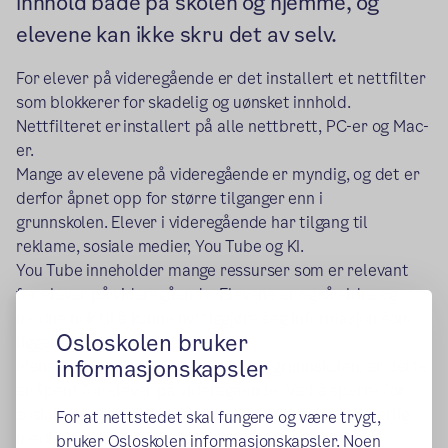
innhold både på skolen og hjemme, og
elevene kan ikke skru det av selv.
For elever på videregående er det installert et nettfilter
som blokkerer for skadelig og uønsket innhold.
Nettfilteret er installert på alle nettbrett, PC-er og Mac-
er.
Mange av elevene på videregående er myndig, og det er
derfor åpnet opp for større tilganger enn i
grunnskolen. Elever i videregående har tilgang til
reklame, sosiale medier, You Tube og KI.
You Tube inneholder mange ressurser som er relevant
for elever på videregående. Elevene er også eldre og
modne nok til å kunne nyttiggjøre seg informasjon som
Osloskolen bruker
ligger i denne tjenesten.
informasjonskapsler
Mens sosiale medier er sperret for grunnskolen, er dette
er åpent for elever på videregående. Ved å sperre for
sosiale medier, vil det få store konsekvenser for særlig
For at nettstedet skal fungere og være trygt,
mediefagene, som bruker dette som en del av
bruker Osloskolen informasjonskapsler. Noen