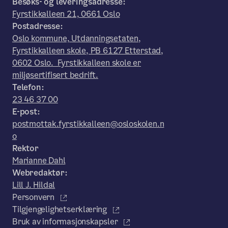
Besøks- og leveringsadresse:
Fyrstikkalleen 21, 0661 Oslo
Postadresse:
Oslo kommune, Utdanningsetaten,
Fyrstikkalleen skole, PB 6127 Etterstad,
0602 Oslo. Fyrstikkalleen skole er
miljøsertifisert bedrift.
Telefon:
23 46 37 00
E-post:
postmottak.fyrstikkalleen@osloskolen.n
o
Rektor
Marianne Dahl
Webredaktør:
Lill J. Hildal
Personvern
Tilgjengelighetserklæring
Bruk av informasjonskapsler