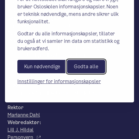
bruker Osloskolen informasjonskapsler. Noen
– en del av Osloskolen
er teknisk nødvendige, mens andre sikrer ulik
Besøks- og leveringsadresse:
funksjonalitet.
Fyrstikkalleen 21, 0661 Oslo
Postadresse:
Godtar du alle informasjonskapsler, tillater
Oslo kommune, Utdanningsetaten,
du også at vi samler inn data om statistikk og
Fyrstikkalleen skole, PB 6127 Etterstad,
brukeradferd.
0602 Oslo. Fyrstikkalleen skole er
miljøsertifisert bedrift.
Kun nødvendige
Godta alle
Telefon:
23 46 37 00
Innstillinger for informasjonskapsler
E-post:
postmottak.fyrstikkalleen@osloskolen.n
o
Rektor
Marianne Dahl
Webredaktør:
Lill J. Hildal
Personvern