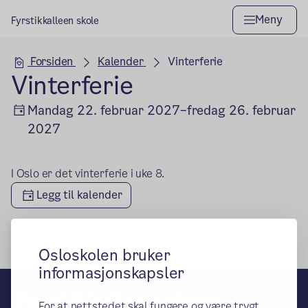
Meny
Fyrstikkalleen skole
Hovedseksjon
Forsiden
Kalender
Vinterferie
Vinterferie
Mandag 22. februar 2027–fredag 26. februar
2027
I Oslo er det vinterferie i uke 8.
Legg til kalender
Osloskolen bruker
informasjonskapsler
Fyrstikkalleen skole
For at nettstedet skal fungere og være trygt,