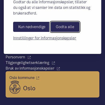
miljøsertifisert bedrift.
Godtar du alle informasjonskapsler, tillater
Telefon:
du også at vi samler inn data om statistikk og
23 46 37 00
brukeradferd.
E-post:
postmottak.fyrstikkalleen@osloskolen.n
Kun nødvendige
Godta alle
o
Rektor
Innstillinger for informasjonskapsler
Marianne Dahl
Webredaktør:
Lill J. Hildal
Personvern
Tilgjengelighetserklæring
Bruk av informasjonskapsler
Oslo kommune