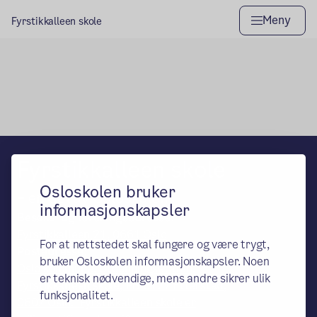
Meny
Fyrstikkalleen skole
Hovedseksjon
Fyrstikkalleen skole
Osloskolen bruker
– en del av Osloskolen
informasjonskapsler
Besøks- og leveringsadresse:
Fyrstikkalleen 21, 0661 Oslo
For at nettstedet skal fungere og være trygt,
Postadresse:
bruker Osloskolen informasjonskapsler. Noen
Oslo kommune, Utdanningsetaten,
er teknisk nødvendige, mens andre sikrer ulik
Fyrstikkalleen skole, PB 6127 Etterstad,
funksjonalitet.
0602 Oslo. Fyrstikkalleen skole er