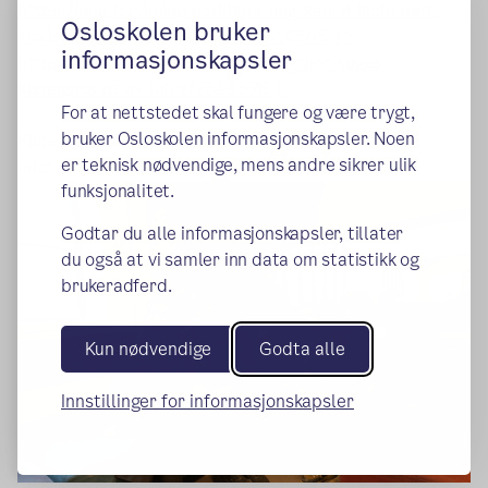
https://ung.forskning.no/klima-ung/kan-vi-kjole-ned-
Osloskolen bruker
(ekstern lenke)
kloden-ved-a-male-tak-hvite/2510545
informasjonskapsler
https://ung.forskning.no/klima-ung/her-suges-
(ekstern lenke)
klimagass-ut-av-lufta/2518576
For at nettstedet skal fungere og være trygt,
bruker Osloskolen informasjonskapsler. Noen
Bilde fra redaksjonsmøte i vår, med Maddox Curle i
er teknisk nødvendige, mens andre sikrer ulik
midten (foto: Mikael-Kopstad Jensen)
funksjonalitet.
Godtar du alle informasjonskapsler, tillater
du også at vi samler inn data om statistikk og
brukeradferd.
Kun nødvendige
Godta alle
Innstillinger for informasjonskapsler